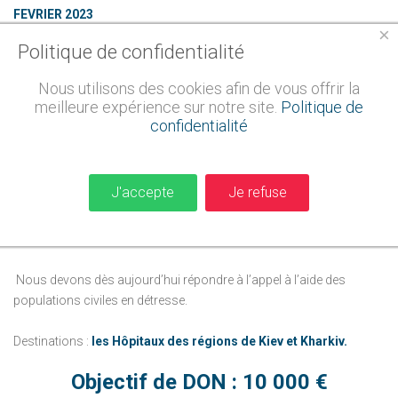
FEVRIER 2023
×
Politique de confidentialité
ACHEMINEMENT DE PLUSIEURS TONNES NOURRITURES POUR
RAVITAILLER LES HOPITAUX.
Nous utilisons des cookies afin de vous offrir la
meilleure expérience sur notre site.
Politique de
Dans tous les hôpitaux, les stocks de nourritures baissent très
confidentialité
vite.
Plats cuisinés, mais aussi pâtés, rillettes, terrines, toutes les
J'accepte
Je refuse
conserves qui contiennent de la viande, de la nourriture pour les
enfants et les bébés, introuvables dans la région,
doivent être
livrés à ces hôpitaux en urgence.
Nous devons dès aujourd’hui répondre à l’appel à l’aide des
populations civiles en détresse.
Destinations :
les Hôpitaux des régions de Kiev et Kharkiv.
Objectif de DON : 10 000 €