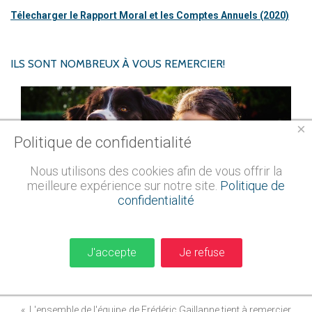
Télecharger le Rapport Moral et les Comptes Annuels (2020)
ILS
SONT
NOMBREUX
À
VOUS
REMERCIER!
×
Politique de confidentialité
Nous utilisons des cookies afin de vous offrir la
meilleure expérience sur notre site.
Politique de
confidentialité
J'accepte
Je refuse
Une nouvelle histoire d'amour vient de naître entre Perrine
et son cien Ness
« L'ensemble de l'équipe de Frédéric Gaillanne tient à remercier