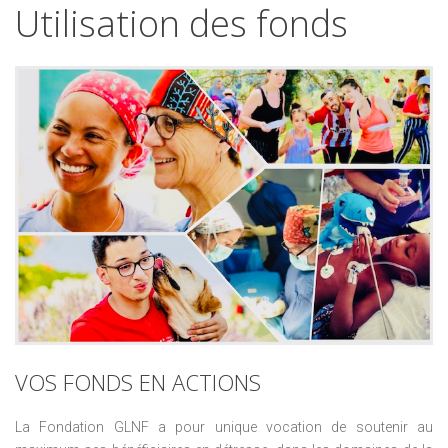
Utilisation
des
fonds
VOS
FONDS
EN
ACTIONS
La Fondation GLNF a pour
unique
vocation de soutenir au