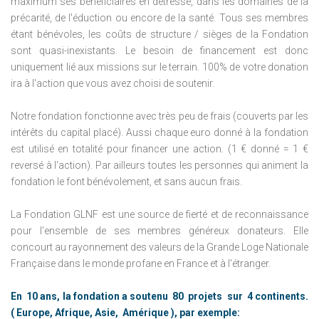
maximum ses bénéficiaires en détresse, dans les domaines de la
précarité, de l'éduction ou encore de la santé.
Tous ses membres
étant bénévoles, les coûts de structure / sièges de la Fondation
sont quasi-inexistants.
Le besoin de financement est donc
uniquement lié aux missions sur le terrain.
100% de votre donation
ira à l'action que vous avez choisi de soutenir.
Notre fondation fonctionne avec très peu de frais (couverts par les
intérêts du capital placé).
Aussi chaque euro donné à la fondation
est utilisé en totalité pour financer une action.
(1 € donné = 1 €
reversé à l'action).
Par ailleurs toutes les personnes qui animent la
fondation le font bénévolement, et sans aucun frais.
La Fondation GLNF est une source de fierté et de reconnaissance
pour l'ensemble de ses membres généreux donateurs.
Elle
concourt au rayonnement des valeurs de la Grande Loge Nationale
Française dans le monde profane en France et à l'étranger.
En
10 ans, la fondation a soutenu
80
projets
sur
4 continents.
(
Europe, Afrique,
Asie,
Amérique
), par exemple: