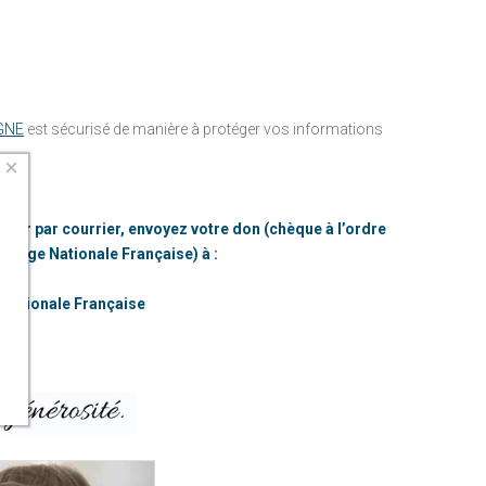
NEWSLETTER
FAIRE UN DON PAR COURRIER
PRÉCÉDEMMENT
RECEVOIR MES
FAIRE UN LEG
REÇUS FISCAUX
NOUS CONTACTER
L'ENFANCE AU CHRU DE TOURS
AVANTAGES FISCAUX
GNE
est sécurisé de manière à protéger vos informations
L'ENFANCE AU CHU DE NANTES
UTILISATION DES
×
FONDS
PRÉCÉDEMMENT
nner par courrier, envoyez votre don (chèque à l’ordre
e Loge Nationale Française) à :
L'ENFANCE AU CHRU DE TOURS
 Nationale Française
L'ENFANCE AU CHU DE NANTES