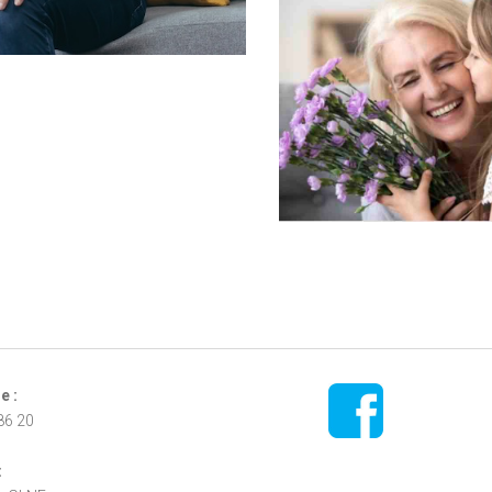
FIFOTIFA : UNE
ÉCOLE FRANÇAISE
D'EXCELLENCE À
MADAGASCAR
e :
86 20
: