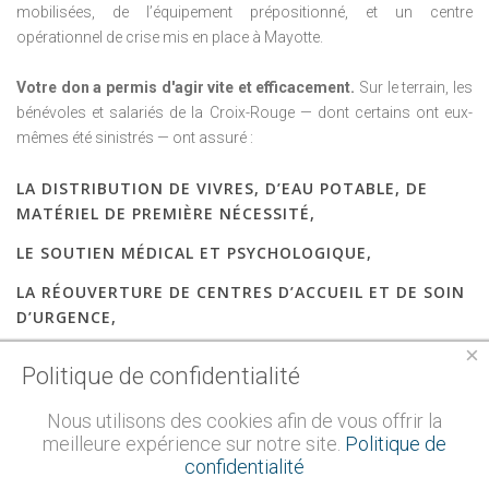
mobilisées, de l’équipement prépositionné, et un centre
opérationnel de crise mis en place à Mayotte.
Votre don a permis d'agir vite et efficacement.
Sur le terrain, les
bénévoles et salariés de la Croix-Rouge — dont certains ont eux-
mêmes été sinistrés — ont assuré :
LA DISTRIBUTION DE VIVRES, D’EAU POTABLE, DE
MATÉRIEL DE PREMIÈRE NÉCESSITÉ,
LE SOUTIEN MÉDICAL ET PSYCHOLOGIQUE,
LA RÉOUVERTURE DE CENTRES D’ACCUEIL ET DE SOIN
D’URGENCE,
×
LA COORDINATION AVEC LES AUTORITÉS LOCALES
Politique de confidentialité
POUR RÉPONDRE AUX BESOINS PRIORITAIRES.
Nous utilisons des cookies afin de vous offrir la
Un plan d’avenir pour Mayotte
meilleure expérience sur notre site.
Politique de
confidentialité
L’action ne s’arrête pas à l’urgence. La Croix-Rouge entre