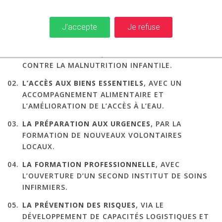
aujourd’hui dans une phase de
relèvement et de reconstruction
durable
, soutenue par un plan 2025-2028 structuré autour de cinq
J'accepte
Je refuse
priorités :
L’ACCÈS À LA SANTÉ
, EN PARTICULIER LA LUTTE
CONTRE LA MALNUTRITION INFANTILE.
L’ACCÈS AUX BIENS ESSENTIELS
, AVEC UN
ACCOMPAGNEMENT ALIMENTAIRE ET
L’AMÉLIORATION DE L’ACCÈS À L’EAU.
LA PRÉPARATION AUX URGENCES
, PAR LA
FORMATION DE NOUVEAUX VOLONTAIRES
LOCAUX.
LA FORMATION PROFESSIONNELLE
, AVEC
L’OUVERTURE D’UN SECOND INSTITUT DE SOINS
INFIRMIERS.
LA PRÉVENTION DES RISQUES
, VIA LE
DÉVELOPPEMENT DE CAPACITÉS LOGISTIQUES ET