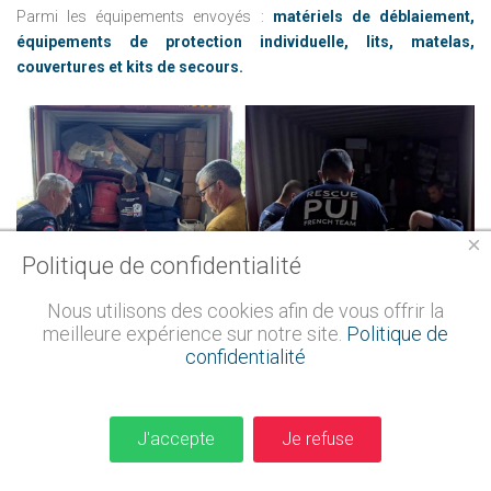
Parmi les équipements envoyés :
matériels de déblaiement,
équipements de protection individuelle, lits, matelas,
couvertures et kits de secours.
×
Politique de confidentialité
Nous utilisons des cookies afin de vous offrir la
meilleure expérience sur notre site.
Politique de
Soutenir
ceux
qui
confidentialité
sauvent
des
vies
J'accepte
Je refuse
Les femmes et les hommes engagés dans les opérations de