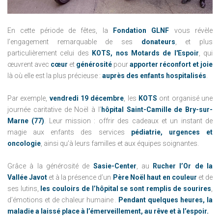
En cette période de fêtes, la
Fondation GLNF
vous révèle
l’engagement remarquable de ses
donateurs
, et plus
particulièrement celui des
KOTS, nos Motards de l'Espoir
, qui
œuvrent avec
cœur
et
générosité
pour
apporter réconfort et joie
là où elle est la plus précieuse :
auprès des enfants hospitalisés
.
Par exemple,
vendredi 19 décembre
, les
KOTS
ont organisé une
journée caritative de Noël à l’
hôpital Saint-Camille de Bry-sur-
Marne (77)
. Leur mission : offrir des cadeaux et un instant de
magie aux enfants des services
pédiatrie, urgences et
oncologie
, ainsi qu’à leurs familles et aux équipes soignantes.
Grâce à la générosité de
Sasie-Center
, au
Rucher l’Or de la
Vallée Javot
et à la présence d’un
Père Noël haut en couleur
et de
ses lutins,
les couloirs de l’hôpital se sont remplis de sourires
,
d’émotions et de chaleur humaine .
Pendant quelques heures, la
maladie a laissé place à l’émerveillement, au rêve et à l’espoir.