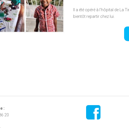
FIFOTIFA : UNE
Il a été opéré à l’hôpital de La
ÉCOLE FRANÇAISE
bientôt repartir chez lui.
D'EXCELLENCE À
MADAGASCAR
e :
86 20
: