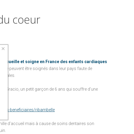
NEWSLETTER
FAIRE UN DON PAR COURRIER
PRÉCÉDEMMENT
RECEVOIR MES
du
coeur
FAIRE UN LEG
REÇUS FISCAUX
NOUS CONTACTER
L'ENFANCE AU CHRU DE TOURS
AVANTAGES FISCAUX
L'ENFANCE AU CHU DE NANTES
UTILISATION DES
×
FONDS
PRÉCÉDEMMENT
" accueille et soigne en France des enfants cardiaques
ui ne peuvent être soignés dans leur pays faute de
dicales.
L'ENFANCE AU CHRU DE TOURS
mai Gracio, un petit garçon de 6 ans qui souffre d’une
L'ENFANCE AU CHU DE NANTES
/les-beneficiaires/ribambelle
amille d’accueil mais à cause de soins dentaires son
uin.