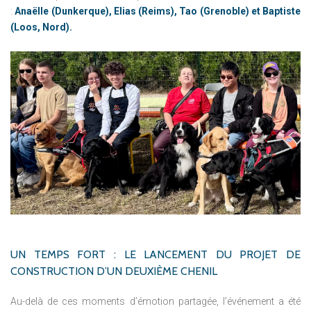
:
Anaëlle (Dunkerque), Elias (Reims), Tao (Grenoble) et Baptiste
(Loos, Nord).
UN
TEMPS
FORT
:
LE
LANCEMENT
DU
PROJET
DE
CONSTRUCTION
D’UN
DEUXIÈME
CHENIL
Au-delà de ces moments d’émotion partagée, l’événement a été