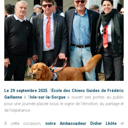
Le 29 septembre 2025
, l’
École des Chiens Guides de Frédéric
Gaillanne
à l’
Isle-sur-la-Sorgue
a ouvert ses portes au public
pour une journée placée sous le signe de l’émotion, du partage et
de l’espérance.
À cette occasion,
notre Ambassadeur Didier Lhôte
et