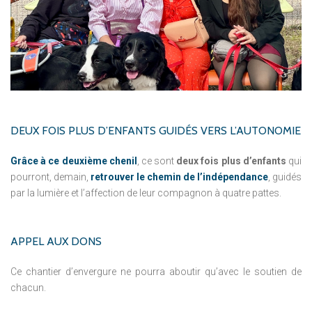
DEUX
FOIS
PLUS
D’ENFANTS
GUIDÉS
VERS
L’AUTONOMIE
Grâce à ce deuxième chenil
, ce sont
deux fois plus d’enfants
qui
pourront, demain,
retrouver le chemin de l’indépendance
, guidés
par la lumière et l’affection de leur compagnon à quatre pattes.
APPEL
AUX
DONS
Ce chantier d’envergure ne pourra aboutir qu’avec le soutien de
chacun.