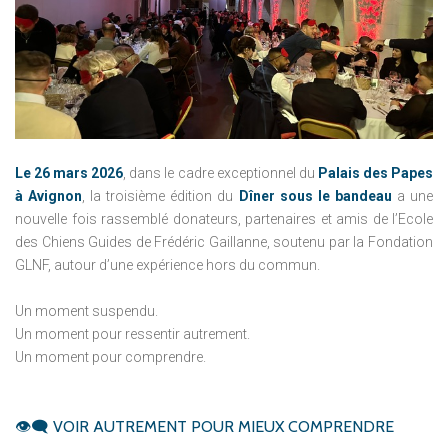
Le 26 mars 2026
, dans le cadre exceptionnel du
Palais des Papes
à Avignon
, la troisième édition du
Dîner sous le bandeau
a une
nouvelle fois rassemblé donateurs, partenaires et amis de l’Ecole
des Chiens Guides de Frédéric Gaillanne, soutenu par la Fondation
GLNF, autour d’une expérience hors du commun.
Un moment suspendu.
Un moment pour ressentir autrement.
Un moment pour comprendre.
👁‍🗨
VOIR
AUTREMENT
POUR
MIEUX
COMPRENDRE