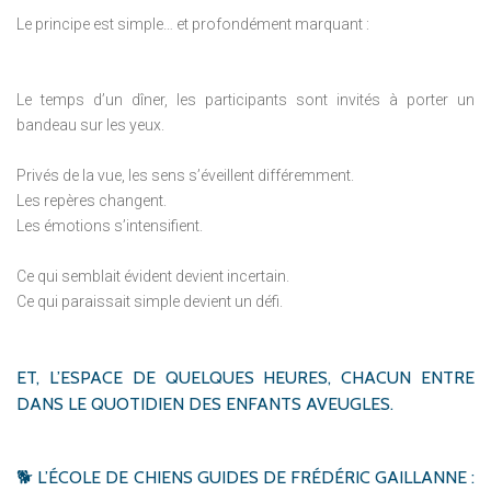
Le principe est simple… et profondément marquant :
Le temps d’un dîner, les participants sont invités à porter un
bandeau sur les yeux.
Privés de la vue, les sens s’éveillent différemment.
Les repères changent.
Les émotions s’intensifient.
Ce qui semblait évident devient incertain.
Ce qui paraissait simple devient un défi.
ET,
L’ESPACE
DE
QUELQUES
HEURES,
CHACUN
ENTRE
DANS
LE
QUOTIDIEN
DES
ENFANTS
AVEUGLES.
🐕
L’ÉCOLE
DE
CHIENS
GUIDES
DE
FRÉDÉRIC
GAILLANNE
: