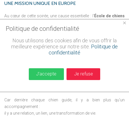
UNE
MISSION
UNIQUE
EN
EUROPE
Au cœur de cette soirée, une cause essentielle : l’
École de chiens
×
guides pour enfants aveugles de Frédéric Gaillanne
.
Politique de confidentialité
Unique en Europe, cette école forme et remet gratuitement des
Nous utilisons des cookies afin de vous offrir la
chiens guides à des enfants déficients visuels, leur offrant :
meilleure expérience sur notre site.
Politique de
confidentialité
AUTONOMIE
SÉCURITÉ
J'accepte
Je refuse
CONFIANCE
ET SURTOUT, UNE LIBERTÉ RETROUVÉE
Car derrière chaque chien guide, il y a bien plus qu’un
accompagnement :
il y a une relation, un lien, une transformation de vie.