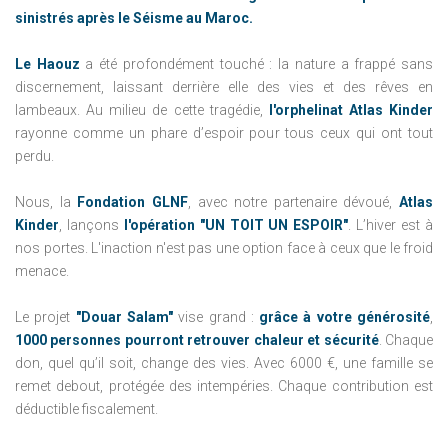
sinistrés après le Séisme au Maroc.
Le Haouz
a été profondément touché : la nature a frappé sans
discernement, laissant derrière elle des vies et des rêves en
lambeaux. Au milieu de cette tragédie,
l'orphelinat Atlas Kinder
rayonne comme un phare d’espoir pour tous ceux qui ont tout
perdu.
Nous, la
Fondation GLNF
, avec notre partenaire dévoué,
Atlas
Kinder
, lançons
l'opération "UN TOIT UN ESPOIR"
. L’hiver est à
nos portes. L'inaction n'est pas une option face à ceux que le froid
menace.
Le projet
"Douar Salam"
vise grand :
grâce à votre générosité
,
1000 personnes pourront retrouver chaleur et sécurité
. Chaque
don, quel qu’il soit, change des vies. Avec 6000 €, une famille se
remet debout, protégée des intempéries. Chaque contribution est
déductible fiscalement.