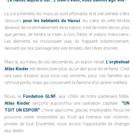
Le Haouz aujourd’hui… L’hivers vient, nous devons agir vite !
Le sol a tremblé, les murs se sont effondrés et le ciel semble s’être
obscurci
pour les habitants du Haouz
. Au cœur de cette terrible
épreuve, de ce déchaînement de la nature, il est de notre devoir, plus
que jamais, de tendre la main à nos frères et sœurs marocains.
Les éléments ne choisissent pas, ils frappent indistinctement,
laissant sur leur passage des vies brisées, des rêves envolés.
Mais là, au milieu de ces décombres, un espoir renaît.
L’orphelinat
Atlas Kinder
est devenu bien plus qu’un abri pour les enfants. C’est
une lueur d’espoir pour tous ces sinistrés, pour ces familles qui
ont tout perdu, mais qui conservent la flamme d'un avenir meilleur.
Nous, la
Fondation GLNF
, aux côtés de notre partenaire fidèle,
Atlas Kinder
, lançons aujourd’hui une opération capitale :
"UN
TOIT UN ESPOIR"
. L’hiver approche, glacial, impitoyable. Nous ne
pouvons rester insensibles au froid qui menace ces victimes,
privées de tout. Ensemble, nous avons l'opportunité de changer
leur destin.