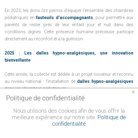
En 2023, les dons ont permis d’équiper l’ensemble des chambres
pédiatriques en
fauteuils d’accompagnants
, pour permettre aux
parents de rester près de leur enfant jour et nuit dans des
conditions dignes. Cette présence humaine précieuse participe
directement au réconfort et à la guérison.
2025 : Les dalles hypno-analgésiques, une innovation
bienveillante
Cette année, la collecte est dédiée à un projet novateur et reconnu
au niveau national : l’installation de
dalles hypno-analgésiques
dans les chambres pédiatriques.
×
Politique de confidentialité
Ces dalles sont bien plus que des éléments décoratifs. Issues de
dessins réalisés avec les enfants et conçues par un créateur
Nous utilisons des cookies afin de vous offrir la
meilleure expérience sur notre site.
Politique de
normand basé à Dieppe, elles forment un outil thérapeutique
confidentialité
puissant : elles
aident à réduire la douleur ressentie
lors des
soins, en détournant l’attention de l’enfant vers un univers