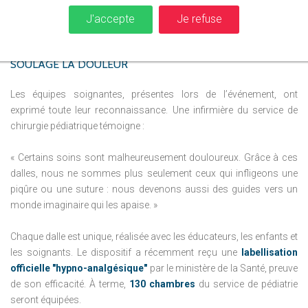
imaginaire et apaisant.
J'accepte
Je refuse
LE
TÉMOIGNAGE
DES
SOIGNANTS
:
QUAND
L’IMAGINAIRE
SOULAGE
LA
DOULEUR
Les équipes soignantes, présentes lors de l’événement, ont
exprimé toute leur reconnaissance. Une infirmière du service de
chirurgie pédiatrique témoigne :
« Certains soins sont malheureusement douloureux. Grâce à ces
dalles, nous ne sommes plus seulement ceux qui infligeons une
piqûre ou une suture : nous devenons aussi des guides vers un
monde imaginaire qui les apaise. »
Chaque dalle est unique, réalisée avec les éducateurs, les enfants et
les soignants. Le dispositif a récemment reçu une
labellisation
officielle "hypno-analgésique"
par le ministère de la Santé, preuve
de son efficacité. À terme,
130 chambres
du service de pédiatrie
seront équipées.