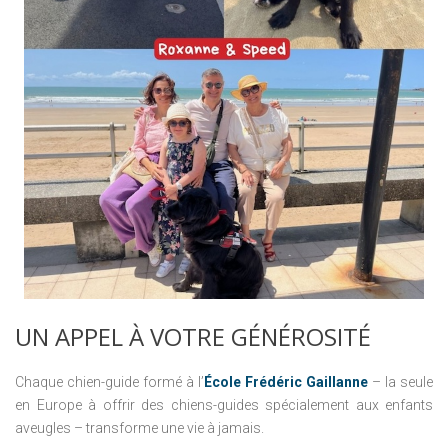
UN
APPEL
À
VOTRE
GÉNÉROSITÉ
Chaque chien-guide formé à l’
École Frédéric Gaillanne
– la seule
en Europe à offrir des chiens-guides spécialement aux enfants
aveugles – transforme une vie à jamais.