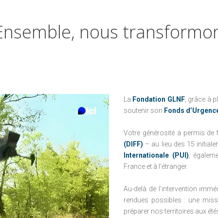
D'URGENCE
CONTRE LE CANCER
LE CONSEIL D'ADMINISTRATION
LES CHIENS-GUIDES
FRANCE
Ensemble,
nous
transformo
NOTRE MISSION
DE FRÉDÉRIC
PARRAINAGES
GAILLANNE
ENFANCE À
LA RIBAMBELLE
L'HÔPITAL : NOS
PROJETS
TOUT LE MONDE
CONTRE LE CANCER
LES ENFANTS DU
La
Fondation GLNF
, grâce à 
NOMA
FRANCE
soutenir son
Fonds d’Urgenc
PARRAINAGES
LA MARQUE DE
BIENFAISANCE
Votre générosité a permis de 
ENFANCE À
(DIFF)
– au lieu des 15 initial
L'HÔPITAL : NOS
FIFOTIFA : UNE
Internationale (PUI)
, égalem
PROJETS
ÉCOLE FRANÇAISE
France et à l’étranger.
D'EXCELLENCE À
LES ENFANTS DU
MADAGASCAR
NOMA
Au-delà de l’intervention imm
rendues possibles : une miss
LA MARQUE DE
préparer nos territoires aux ét
BIENFAISANCE