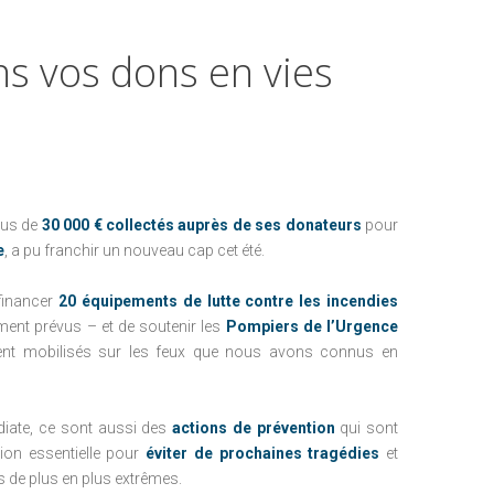
NEWSLETTER
FAIRE UN DON PAR COURRIER
PRÉCÉDEMMENT
RECEVOIR MES
ns
vos
dons
en
vies
FAIRE UN LEG
REÇUS FISCAUX
NOUS CONTACTER
L'ENFANCE AU CHRU DE TOURS
AVANTAGES FISCAUX
L'ENFANCE AU CHU DE NANTES
UTILISATION DES
FONDS
PRÉCÉDEMMENT
plus de
30 000 € collectés auprès de ses donateurs
pour
e
, a pu franchir un nouveau cap cet été.
financer
20 équipements de lutte contre les incendies
L'ENFANCE AU CHRU DE TOURS
ement prévus – et de soutenir les
Pompiers de l’Urgence
L'ENFANCE AU CHU DE NANTES
ent mobilisés sur les feux que nous avons connus en
édiate, ce sont aussi des
actions de prévention
qui sont
ion essentielle pour
éviter de prochaines tragédies
et
és de plus en plus extrêmes.