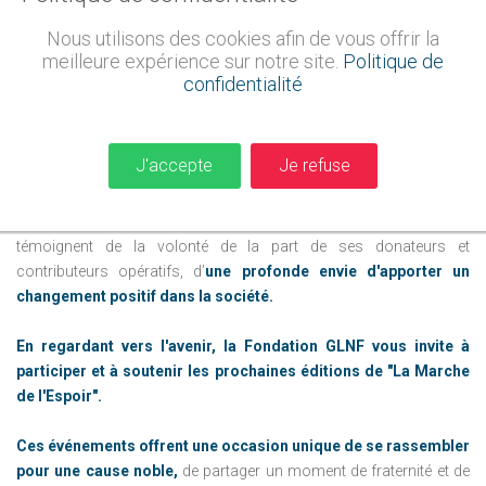
Nous utilisons des cookies afin de vous offrir la
meilleure expérience sur notre site.
Politique de
confidentialité
Au-delà de la réussite de cette édition, la
"Marche de l'Espoir"
n'est
que le début d'un parcours empreint d'humanité et de générosité !
J'accepte
Je refuse
L’engagement de la Fondation GLNF dans le domaine de la
solidarité ne cesse de grandir,
et les initiatives comme celle-ci
témoignent de la volonté de la part de ses donateurs et
contributeurs opératifs, d’
une profonde envie d'apporter un
changement positif dans la société.
En regardant vers l'avenir, la Fondation GLNF vous invite à
participer et à soutenir les prochaines éditions de "La Marche
de l'Espoir".
Ces événements offrent une occasion unique de se rassembler
pour une cause noble,
de partager un moment de fraternité et de