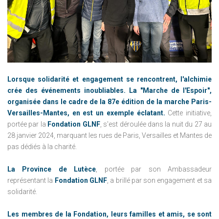
Lorsque solidarité et engagement se rencontrent, l'alchimie
crée des événements inoubliables. La "Marche de l'Espoir",
organisée dans le cadre de la 87e édition de la marche Paris-
Versailles-Mantes, en est un exemple éclatant.
Cette initiative,
portée par la
Fondation GLNF
, s'est déroulée dans la nuit du 27 au
28 janvier 2024, marquant les rues de Paris, Versailles et Mantes de
pas dédiés à la charité.
La Province de Lutèce
, portée par son Ambassadeur
représentant la
Fondation GLNF
, a brillé par son engagement et sa
solidarité.
Les membres de la Fondation, leurs familles et amis, se sont