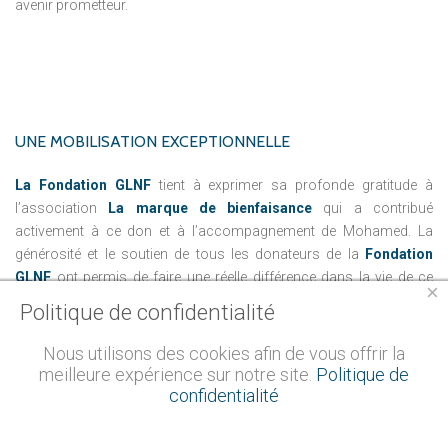
avenir prometteur.
UNE
MOBILISATION
EXCEPTIONNELLE
La Fondation GLNF
tient à exprimer sa profonde gratitude à
l’association
La marque de bienfaisance
qui a contribué
activement à ce don et à l’accompagnement de Mohamed. La
générosité et le soutien de tous les donateurs de la
Fondation
GLNF
ont permis de faire une réelle différence dans la vie de ce
×
jeune étudiant brillant et plein d’avenir. Ces gestes de bienveillance
Politique de confidentialité
montrent que la solidarité et l'entraide sont des valeurs qui
continuent à prospérer au sein de notre communauté.
Nous utilisons des cookies afin de vous offrir la
meilleure expérience sur notre site.
Politique de
confidentialité
PRÉSENCE
DE
MADAME
AURORE
BERGÉ