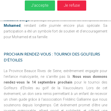
Un remerciement particulier est adressé à Mme Aurore Bergé,
J'accepte
Je refuse
Ministre déléguée à l’Égalité entre les hommes et les femmes
et à la lutte contre les discriminations,
pour sa présence.
Madame Bergé
a partagé de jolis moments de complicité avec
Mohamed
, rendant cette journée encore plus spéciale. Sa
participation a été un symbole fort de soutien et d’encouragement
pour Mohamed et sa famille.
PROCHAIN
RENDEZ-VOUS
:
TOURNOI
DES
GOLFEURS
D'ÉTOILES
La Province Beauce Rives de Seine, extrêmement engagée pour
l’enfance malvoyante, ne s’arrête pas là.
Nous vous donnons
rendez-vous le 14 septembre prochain
pour le tournoi des
Golfeurs d’Étoiles au golf de la Vaucouleurs. Lors de cet
événement, un don sera remis permettant à un enfant de recevoir
un chien guide grâce à l’association Frédéric Gallianne que nous
soutenons depuis longtemps. Cet événement promet d’être une
journée mémorable, alliant sport et solidarité, et offrant une