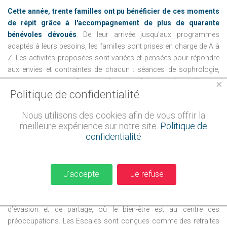
Cette année, trente familles ont pu bénéficier de ces moments
de répit grâce à l'accompagnement de plus de quarante
bénévoles dévoués
. De leur arrivée jusqu'aux programmes
adaptés à leurs besoins, les familles sont prises en charge de A à
Z. Les activités proposées sont variées et pensées pour répondre
aux envies et contraintes de chacun : séances de sophrologie,
massages parent-enfant, baptêmes de l’air, plongée, ateliers de
×
Politique de confidentialité
cuisine, visites culturelles, et animations en soirée. Autant
d'opportunités pour s'évader du quotidien, partager des moments
Nous utilisons des cookies afin de vous offrir la
joyeux et construire des souvenirs positifs loin des murs de
meilleure expérience sur notre site.
Politique de
l'hôpital.
confidentialité
Les Escales se déroulent dans un cadre naturel et ressourçant,
à proximité des racines mêmes de l’association, née en
J'accepte
Je refuse
Aveyron.
Dans la continuité de ses actions visant à apporter de la
joie et de l'énergie aux malades et à leurs proches, Tout le monde
contre le cancer propose ces séjours comme des moments
d’évasion et de partage, où le bien-être est au centre des
préoccupations. Les Escales sont conçues comme des retraites