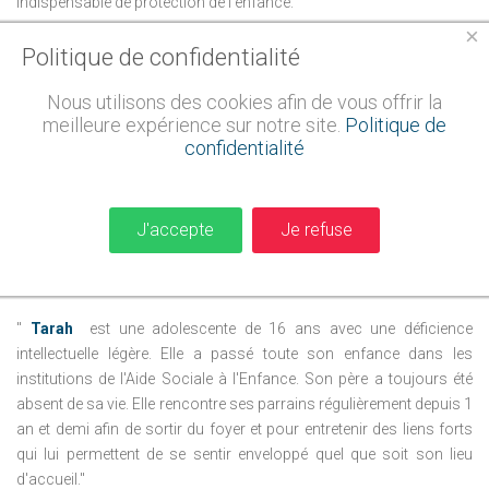
indispensable de protection de l'enfance.
×
Politique de confidentialité
L'impact positif du parrainage sur la vie des enfants est illustré
par deux exemples significatifs dans les Ardennes :
Nous utilisons des cookies afin de vous offrir la
meilleure expérience sur notre site.
Politique de
"
Mathieu
est un adolescent de 15 ans qui vit chez sa mère. Son
confidentialité
frère a des troubles du comportement importants qui demandent
une attention constante. Mathieu se sent peu considéré par sa
mère qui les élève seule et qui peine à lui accorder l'attention qu 'il
J'accepte
Je refuse
réclame. Le parrainage de Mathieu chez sa marraine depuis 1 an lui
permet de passer des temps au calme, à l'abri des tensions
familiales et à s'ouvrir davantage culturellement."
"
Tarah
est une adolescente de 16 ans avec une déficience
intellectuelle légère. Elle a passé toute son enfance dans les
institutions de l'Aide Sociale à l'Enfance. Son père a toujours été
absent de sa vie. Elle rencontre ses parrains régulièrement depuis 1
an et demi afin de sortir du foyer et pour entretenir des liens forts
qui lui permettent de se sentir enveloppé quel que soit son lieu
d'accueil."