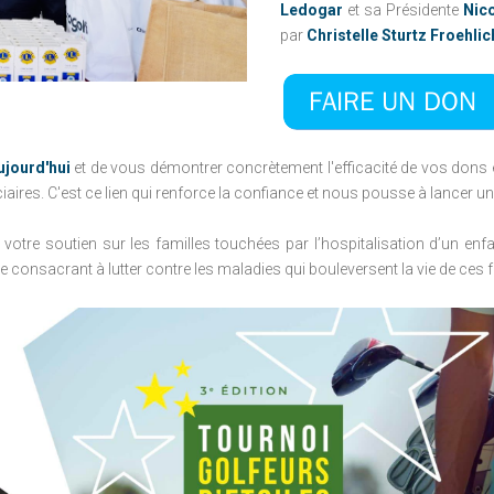
Ledogar
et sa Présidente
Nico
FIFOTIFA : UNE
par
Christelle Sturtz Froehlic
ÉCOLE FRANÇAISE
D'EXCELLENCE À
MADAGASCAR
ujourd'hui
et de vous démontrer concrètement l'efficacité de vos dons e
iciaires. C'est ce lien qui renforce la confiance et nous pousse à lancer 
 votre soutien sur les familles touchées par l’hospitalisation d’un enf
e consacrant à lutter contre les maladies qui bouleversent la vie de ces f