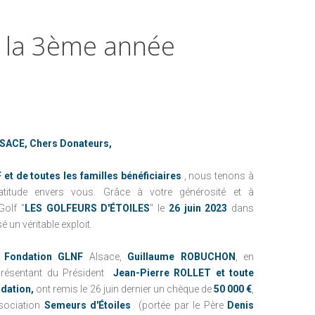
NEWSLETTER
FAIRE UN DON PAR COURRIER
PRÉCÉDEMMENT
RECEVOIR MES
la
3ème
année
FAIRE UN LEG
REÇUS FISCAUX
NOUS CONTACTER
L'ENFANCE AU CHRU DE TOURS
AVANTAGES FISCAUX
L'ENFANCE AU CHU DE NANTES
UTILISATION DES
FONDS
PRÉCÉDEMMENT
LSACE, Chers Donateurs,
et de toutes les familles bénéficiaires
, nous tenons à
atitude envers vous.
Grâce à votre générosité et à
L'ENFANCE AU CHRU DE TOURS
Golf "
LES GOLFEURS D'ÉTOILES
" le
26 juin 2023
dans
L'ENFANCE AU CHU DE NANTES
é un véritable exploit.
a
Fondation GLNF
Alsace,
Guillaume ROBUCHON
, en
présentant du Président
Jean-Pierre ROLLET et toute
ndation
,
ont remis le 26 juin dernier un chèque de
50 000 €
,
ssociation
Semeurs d'Étoiles
(portée par le Père
Denis