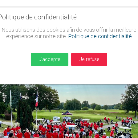
lles de se sentir moins seules face à la maladie et à ses conséquences.
E
Politique de confidentialité
inancier.
ELA fournit aux familles les informations nécessaires pour app
Nous utilisons des cookies afin de vous offrir la meilleure
expérience sur notre site.
Politique de confidentialité
J'accepte
Je refuse