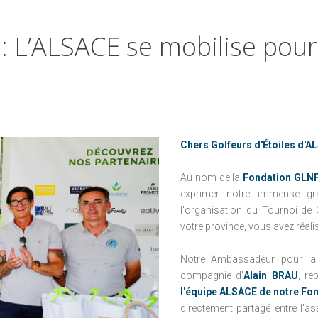
D'URGENCE
CONTRE LE CANCER
LE CONSEIL D'ADMINISTRATION
LES CHIENS-GUIDES
FRANCE
:
L’ALSACE
se
mobilise
pour
NOTRE MISSION
DE FRÉDÉRIC
PARRAINAGES
GAILLANNE
ENFANCE À
LA RIBAMBELLE
L'HÔPITAL : NOS
PROJETS
TOUT LE MONDE
CONTRE LE CANCER
LES ENFANTS DU
Chers Golfeurs d'Étoiles d'A
NOMA
FRANCE
PARRAINAGES
LA MARQUE DE
Au nom de la
Fondation GLNF 
BIENFAISANCE
exprimer notre immense gr
ENFANCE À
l'organisation du Tournoi de 
L'HÔPITAL : NOS
FIFOTIFA : UNE
votre province, vous avez réalis
PROJETS
ÉCOLE FRANÇAISE
D'EXCELLENCE À
LES ENFANTS DU
Notre Ambassadeur pour l
MADAGASCAR
NOMA
compagnie d'
Alain BRAU
, re
l'équipe ALSACE
de notre Fo
LA MARQUE DE
directement partagé entre l'a
BIENFAISANCE