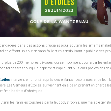
 engagées dans des actions cruciales pour soutenir les enfants malades e
al en offrant un soutien sans faille et en sensibilisant le public à ces p
i plus de 200 membres dévoués, qui se mobilisent pour aider les enfants
 l'hôpital de Strasbourg-Hautepierre et impliquent plusieurs projets en lien
toiles
intervient en priorité auprès des enfants hospitalisés et de leur f
ière.
Les Semeurs d'Étoiles leur viennent en aide en prenant en charge le
e même les frais d'obsèques.
outenir les familles touchées par la leucodystrophie, une maladie génétiq