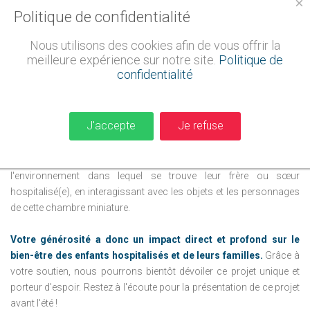
×
pédiatrique »
, vise à créer un livret illustré destiné aux enfants
Politique de confidentialité
hospitalisés et à leurs frères et sœurs. Ce livret, agrémenté de
dessins et de dialogues captivants, dépeindra une chambre de
Nous utilisons des cookies afin de vous offrir la
réanimation, présentera le matériel médical utilisé et expliquera
meilleure expérience sur notre site.
Politique de
l'organisation du séjour hospitalier, rendant ainsi l'expérience
confidentialité
moins intimidante pour les jeunes patients.
En outre, le projet comprend la création d'une chambre
J'accepte
Je refuse
miniature de réanimation en 3D, fidèle reproduction des
chambres du service.
Ce dispositif ingénieux permettra aux plus
jeunes, âgés de 2 à 8 ans, de mieux comprendre et d'apprivoiser
l'environnement dans lequel se trouve leur frère ou sœur
hospitalisé(e), en interagissant avec les objets et les personnages
de cette chambre miniature.
Votre générosité a donc un impact direct et profond sur le
bien-être des enfants hospitalisés et de leurs familles.
Grâce à
votre soutien, nous pourrons bientôt dévoiler ce projet unique et
porteur d'espoir. Restez à l'écoute pour la présentation de ce projet
avant l'été !