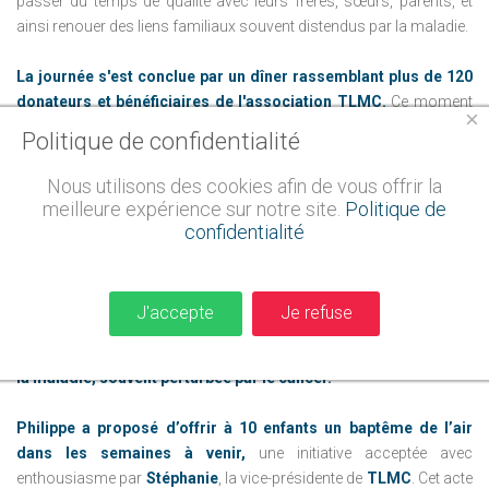
passer du temps de qualité avec leurs frères, sœurs, parents, et
ainsi renouer des liens familiaux souvent distendus par la maladie.
La journée s'est conclue par un dîner rassemblant plus de 120
donateurs et bénéficiaires de l'association TLMC.
Ce moment
×
de partage a été marqué par deux annonces importantes des
Politique de confidentialité
organisateurs, illustrant parfaitement
l’esprit de la Fondation
GLNF : rapprocher les donateurs des enfants bénéficiaires.
Nous utilisons des cookies afin de vous offrir la
meilleure expérience sur notre site.
Politique de
Parmi ces annonces, l'une des plus émouvantes a été celle de
confidentialité
Philippe D., un donateur de longue date et golfeur amateur.
Touché personnellement par la leucémie de sa fille,
Philippe
connaît bien les épreuves que traversent les familles soutenues par
J'accepte
Je refuse
TLMC
. Reconnaissant l'importance des soins et de la recherche, il
insiste sur
la nécessité de restaurer l'harmonie familiale après
la maladie, souvent perturbée par le cancer.
Philippe a proposé d’offrir à 10 enfants un baptême de l’air
dans les semaines à venir,
une initiative acceptée avec
enthousiasme par
Stéphanie
, la vice-présidente de
TLMC
. Cet acte