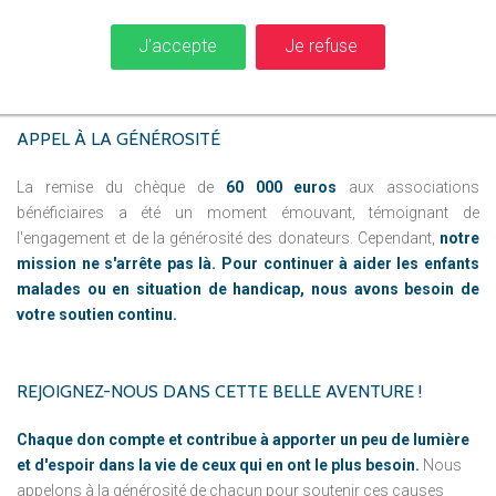
Fondation GLNF
. Son discours inspirant a mis en lumière les
actions menées par la Fondation, devant un public enthousiaste et
J'accepte
Je refuse
reconnaissant.
APPEL
À
LA
GÉNÉROSITÉ
La remise du chèque de
60 000 euros
aux associations
bénéficiaires a été un moment émouvant, témoignant de
l'engagement et de la générosité des donateurs. Cependant,
notre
mission ne s'arrête pas là. Pour continuer à aider les enfants
malades ou en situation de handicap, nous avons besoin de
votre soutien continu.
REJOIGNEZ-NOUS
DANS
CETTE
BELLE
AVENTURE
!
Chaque don compte et contribue à apporter un peu de lumière
et d'espoir dans la vie de ceux qui en ont le plus besoin.
Nous
appelons à la générosité de chacun pour soutenir ces causes