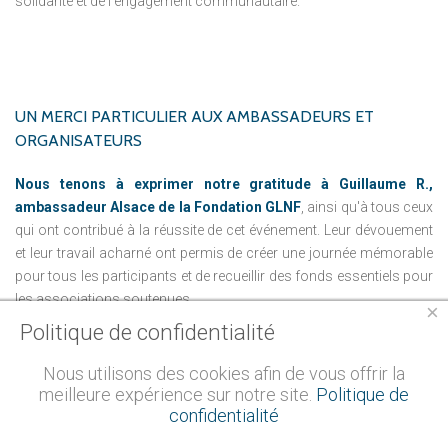
solidarité et de l'engagement communautaire.
UN
MERCI
PARTICULIER
AUX
AMBASSADEURS
ET
ORGANISATEURS
Nous tenons à exprimer notre gratitude à Guillaume R.,
ambassadeur Alsace de la Fondation GLNF
, ainsi qu'à tous ceux
qui ont contribué à la réussite de cet événement. Leur dévouement
et leur travail acharné ont permis de créer une journée mémorable
pour tous les participants et de recueillir des fonds essentiels pour
les associations soutenues.
×
Politique de confidentialité
UN
MOMENT
DE
CONVIVIALITÉ
ET
DE
RECONNAISSANCE
Nous utilisons des cookies afin de vous offrir la
meilleure expérience sur notre site.
Politique de
La remise des prix,
qui a eu lieu lors d’un cocktail convivial,
a été
confidentialité
marquée par la présence d’Yves Pennes, vice-président de la