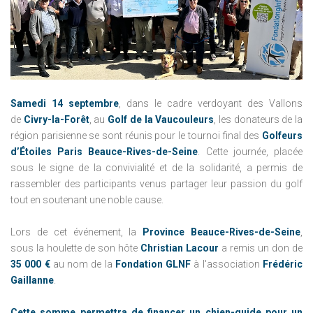
Samedi 14 septembre
, dans le cadre verdoyant des Vallons
de
Civry-la-Forêt
, au
Golf de la Vaucouleurs
, les donateurs de la
région parisienne se sont réunis pour le tournoi final des
Golfeurs
d’Étoiles Paris Beauce-Rives-de-Seine
. Cette journée, placée
sous le signe de la convivialité et de la solidarité, a permis de
rassembler des participants venus partager leur passion du golf
tout en soutenant une noble cause.
Lors de cet événement, la
Province Beauce-Rives-de-Seine
,
sous la houlette de son hôte
Christian Lacour
a remis un don de
35 000 €
au nom de la
Fondation GLNF
à l'association
Frédéric
Gaillanne
.
Cette somme permettra de financer un chien-guide pour un