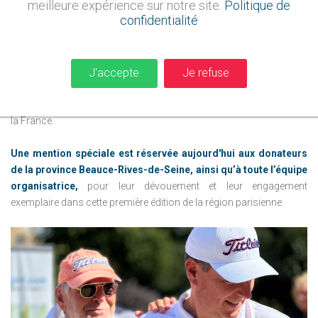
meilleure expérience sur notre site.
Politique de
bénéficiera à
12 associations
locales et nationales,
soutenues
confidentialité
par les huit provinces
ayant accueilli les tournois cette année.
Un grand merci est adressé à tous les participants, aux
organisateurs ainsi qu'aux entreprises sponsors,
J'accepte
Je refuse
sans qui cette
collecte de fonds n’aurait pas été possible. Leur soutien a permis
de faire une réelle différence pour de nombreuses causes à travers
la France.
Une mention spéciale est réservée aujourd'hui aux donateurs
de la province Beauce-Rives-de-Seine, ainsi qu’à toute l’équipe
organisatrice,
pour leur dévouement et leur engagement
exemplaire dans cette première édition de la région parisienne.