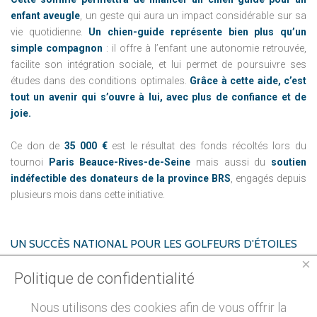
enfant aveugle
, un geste qui aura un impact considérable sur sa
vie quotidienne.
Un chien-guide représente bien plus qu’un
simple compagnon
: il offre à l’enfant une autonomie retrouvée,
facilite son intégration sociale, et lui permet de poursuivre ses
études dans des conditions optimales.
Grâce à cette aide, c’est
tout un avenir qui s’ouvre à lui, avec plus de confiance et de
joie.
Ce don de
35 000 €
est le résultat des fonds récoltés lors du
tournoi
Paris Beauce-Rives-de-Seine
mais aussi du
soutien
indéfectible des donateurs de la province BRS
, engagés depuis
plusieurs mois dans cette initiative.
UN
SUCCÈS
NATIONAL
POUR
LES
GOLFEURS
D'ÉTOILES
×
Politique de confidentialité
L’édition 2024 des Golfeurs d’Étoiles
, organisée à travers la
France depuis le mois d’avril,
a permis de reverser un montant
Nous utilisons des cookies afin de vous offrir la
total de plus de 200 000 €
. Ce formidable élan de générosité