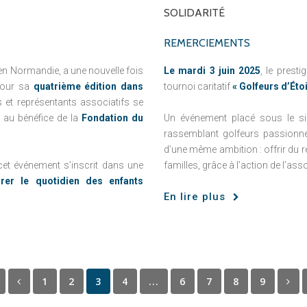
SOLIDARITÉ
REMERCIEMENTS
 en Normandie, a une nouvelle fois
Le mardi 3 juin 2025
, le presti
Pour sa
quatrième édition dans
tournoi caritatif
« Golfeurs d’Étoi
et représentants associatifs se
, au bénéfice de la
Fondation du
Un événement placé sous le sig
rassemblant golfeurs passionné
d’une même ambition : offrir du ré
 cet événement s’inscrit dans une
familles, grâce à l’action de l’as
rer le quotidien des enfants
En lire plus
1
2
3
4
...
6
7
8
9