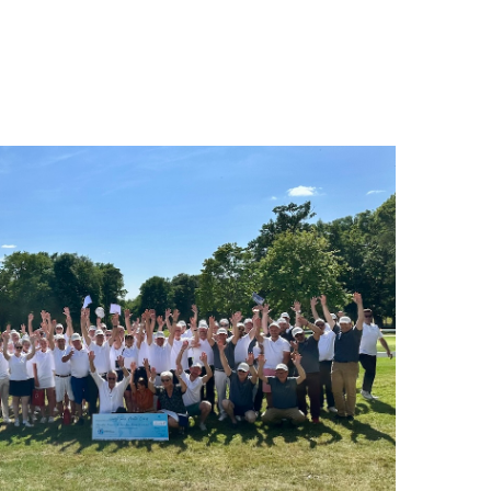
NEWSLETTER
FAIRE UN DON PAR COURRIER
PRÉCÉDEMMENT
RECEVOIR MES
FAIRE UN LEG
REÇUS FISCAUX
NOUS CONTACTER
L'ENFANCE AU CHRU DE TOURS
AVANTAGES FISCAUX
L'ENFANCE AU CHU DE NANTES
UTILISATION DES
FONDS
PRÉCÉDEMMENT
L'ENFANCE AU CHRU DE TOURS
L'ENFANCE AU CHU DE NANTES