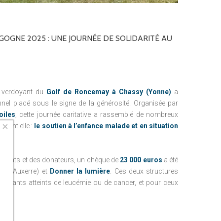
GOGNE
2025
:
UNE
JOURNÉE
DE
SOLIDARITÉ
AU
e verdoyant du
Golf de Roncemay à Chassy (Yonne)
a
nnel placé sous le signe de la générosité. Organisée par
oiles
, cette journée caritative a rassemblé de nombreux
×
sentielle :
le soutien à l’enfance malade et en situation
icipants et des donateurs, un chèque de
23 000 euros
a été
 +
(Auxerre) et
Donner la lumière
. Ces deux structures
 enfants atteints de leucémie ou de cancer, et pour ceux
.