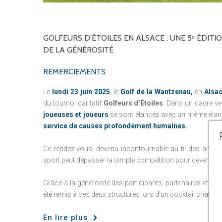
GOLFEURS
D’ÉTOILES
EN
ALSACE
:
UNE
5ᵉ
ÉDITI
DE
LA
GÉNÉROSITÉ
REMERCIEMENTS
Le
lundi 23 juin 2025
, le
Golf de la Wantzenau,
en
Alsa
du tournoi caritatif
Golfeurs d’Étoiles
. Dans un cadre ve
joueuses et joueurs
se sont élancés avec un même élan
service de causes profondément humaines.
Ce rendez-vous, devenu incontournable au fil des années
sport peut dépasser la simple compétition pour devenir un 
Grâce à la générosité des participants, partenaires et do
été remis à ces deux structures lors d’un cocktail chaleu
En lire plus