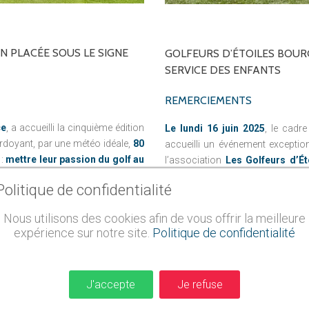
FIFOTIFA : UNE
ÉCOLE FRANÇAISE
D'EXCELLENCE À
ON
PLACÉE
SOUS
LE
SIGNE
GOLFEURS
D’ÉTOILES
BOUR
MADAGASCAR
SERVICE
DES
ENFANTS
REMERCIEMENTS
ce
, a accueilli la cinquième édition
Le lundi 16 juin 2025
, le cadr
rdoyant, par une météo idéale,
80
accueilli un événement exceptio
 :
mettre leur passion du golf au
l’association
Les Golfeurs d’Ét
passionnés autour d’une cause es
Politique de confidentialité
de handicap.
, illustre à merveille comment le
Nous utilisons des cookies afin de vous offrir la meilleure
puissant vecteur de solidarité.
Grâce à la mobilisation des part
expérience sur notre site.
Politique de confidentialité
remis aux associations
Maxime
nateurs,
un chèque de 60 000 €
a
œuvrent respectivement pour les
reux et émouvant.
souffrant de déficiences visuelles
J'accepte
Je refuse
En lire plus