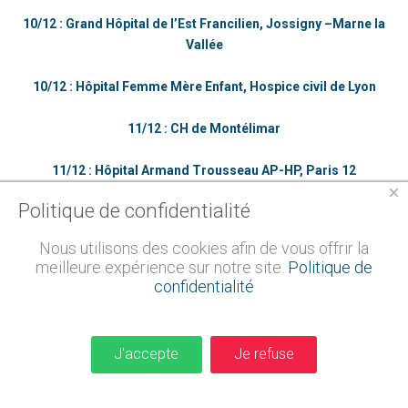
10/12 : Grand Hôpital de l’Est Francilien, Jossigny –Marne la
Vallée
10/12 : Hôpital Femme Mère Enfant, Hospice civil de Lyon
11/12 : CH de Montélimar
11/12 : Hôpital Armand Trousseau AP-HP, Paris 12
×
Politique de confidentialité
12/12 : Groupe Hospitalier Diaconesses, Paris 20
Nous utilisons des cookies afin de vous offrir la
12/12 : Hôpital Nord Marseille
meilleure expérience sur notre site.
Politique de
confidentialité
13/12 : Hôpital Saint Camille, Bry sur Marne
13/12 : Hôpital Prives de Provence
J'accepte
Je refuse
14/12 : Maison des Parents Ronald McDonald, Lille