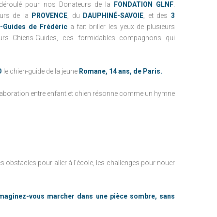
déroulé pour nos Donateurs de la
FONDATION GLNF
.
urs de la
PROVENCE
, du
DAUPHINÉ-SAVOIE
, et des
3
s-Guides de Frédéric
a fait briller les yeux de plusieurs
leurs Chiens-Guides, ces formidables compagnons qui
O
le chien-guide de la jeune
Romane, 14 ans, de Paris.
ollaboration entre enfant et chien résonne comme un hymne
s obstacles pour aller à l'école, les challenges pour nouer
Imaginez-vous marcher dans une pièce sombre, sans