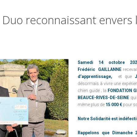
D'URGENCE
CONTRE LE CANCER
LE CONSEIL D'ADMINISTRATION
LES CHIENS-GUIDES
FRANCE
Duo
reconnaissant
envers
NOTRE MISSION
DE FRÉDÉRIC
PARRAINAGES
GAILLANNE
ENFANCE À
LA RIBAMBELLE
L'HÔPITAL : NOS
PROJETS
TOUT LE MONDE
CONTRE LE CANCER
LES ENFANTS DU
Samedi 14 octobre 202
NOMA
FRANCE
Frédéric GAILLANNE
recevai
PARRAINAGES
LA MARQUE DE
d’apprentissage,
et que
BIENFAISANCE
désormais à vivre une expérienc
ENFANCE À
chien guide ; la
FONDATION G
L'HÔPITAL : NOS
FIFOTIFA : UNE
BEAUCE-RIVES-DE-SEINE
qui
PROJETS
ÉCOLE FRANÇAISE
même plus de
15 000 €
pour so
D'EXCELLENCE À
LES ENFANTS DU
MADAGASCAR
NOMA
Notre Solidarité est indéfec
LA MARQUE DE
Rappelons que Dimanche 
BIENFAISANCE