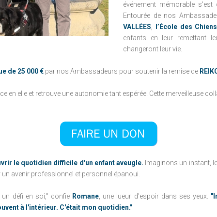
événement mémorable s'est 
FIFOTIFA : UNE
Entourée de nos Ambassade
ÉCOLE FRANÇAISE
VALLÉES
,
l’École des Chien
D'EXCELLENCE À
enfants en leur remettant 
MADAGASCAR
changeront leur vie.
ue de 25 000 €
par nos Ambassadeurs pour soutenir la remise de
REIK
e en elle et retrouve une autonomie tant espérée. Cette merveilleuse c
ir le quotidien difficile d'un enfant aveugle.
Imaginons un instant, le
r un avenir professionnel et personnel épanoui.
un défi en soi," confie
Romane
, une lueur d'espoir dans ses yeux.
"
uvent à l'intérieur. C'était mon quotidien."