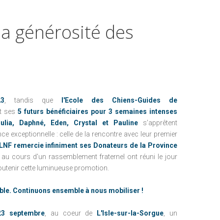
NEWSLETTER
FAIRE UN DON PAR COURRIER
PRÉCÉDEMMENT
RECEVOIR MES
la
générosité
des
FAIRE UN LEG
REÇUS FISCAUX
NOUS CONTACTER
L'ENFANCE AU CHRU DE TOURS
AVANTAGES FISCAUX
L'ENFANCE AU CHU DE NANTES
UTILISATION DES
FONDS
PRÉCÉDEMMENT
3
, tandis que
l'Ecole des Chiens-Guides de
t ses
5 futurs bénéficiaires pour 3 semaines intenses
Julia, Daphné, Eden, Crystal et Pauline
s’apprêtent
e exceptionnelle : celle de la rencontre avec leur premier
L'ENFANCE AU CHRU DE TOURS
LNF
remercie infiniment ses Donateurs de la Province
L'ENFANCE AU CHU DE NANTES
 au cours d'un rassemblement fraternel ont réuni le jour
utenir cette luminueuse promotion.
tible. Continuons ensemble à nous mobiliser !
23 septembre
, au coeur de
L'Isle-sur-la-Sorgue
, un