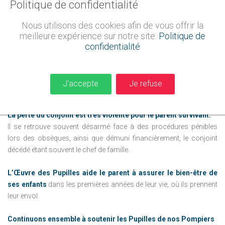
Politique de confidentialité
L’objectif principal de l’Œuvre des Pupilles
est d’assurer un
soutien moral et financier à tous les enfants dont le parent sapeur-
Nous utilisons des cookies afin de vous offrir la
pompier (professionnel, volontaire ou militaire) est décédé en, ou
meilleure expérience sur notre site.
Politique de
confidentialité
hors service commandé. L’Association vient également en aide
aux sapeurs-pompiers et leur famille ainsi qu’aux jeunes et anciens
sapeurs-pompiers qui peuvent se trouver dans la difficulté.
J'accepte
Je refuse
La perte du conjoint est très violente pour le parent survivant.
Il se retrouve souvent désarmé face à des procédures pénibles
lors des obsèques, ainsi que démuni financièrement, le conjoint
décédé étant souvent le chef de famille.
L’Œuvre des Pupilles aide le parent à assurer le bien-être de
ses enfants
dans les premières années de leur vie, où ils prennent
leur envol.
Continuons ensemble à soutenir les Pupilles de nos Pompiers