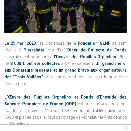
Le 25 mai 2023
, les Donateurs de la
Fondation GLNF
se sont
réunis à
Pierrelatte
lors d'un
Diner de Collecte de Fonds
intégralement consacré à
l'Oeuvre des Pupilles Orphelins
. Plus
de
8 000 € ont été colléctés
à cette occasion.
Un grand merci
aux Donateurs présents et un grand bravo aux organisateurs
des "Trois Vallées"
pour leur accueil chaleureux et la qualité de
l'événement.
L’Œuvre des Pupilles Orphelins et Fonds d’Entraide des
Sapeurs-Pompiers de France (ODP)
est une association à but
non lucratif, créée le 27 mars 1926, reconnue d’utilité publique en
1928 et placée sous le haut patronage de Monsieur le Président de
la République.
×