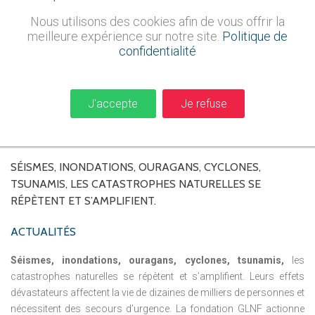
Nous utilisons des cookies afin de vous offrir la
meilleure expérience sur notre site.
Politique de
confidentialité
J'accepte
Je refuse
SÉISMES,
INONDATIONS,
OURAGANS,
CYCLONES,
TSUNAMIS,
LES
CATASTROPHES
NATURELLES
SE
RÉPÈTENT
ET
S’AMPLIFIENT.
ACTUALITÉS
Séismes, inondations, ouragans, cyclones, tsunamis,
les
catastrophes naturelles se répètent et s’amplifient. Leurs effets
dévastateurs affectent la vie de dizaines de milliers de personnes et
nécessitent des secours d’urgence. La fondation GLNF actionne