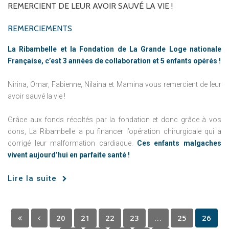
REMERCIENT
DE
LEUR
AVOIR
SAUVÉ
LA
VIE !
REMERCIEMENTS
La Ribambelle et la Fondation de La Grande Loge nationale
Française, c’est 3 années de collaboration et 5 enfants opérés !
Nirina, Omar, Fabienne, Nilaina et Mamina vous remercient de leur
avoir sauvé la vie !
Grâce aux fonds récoltés par la fondation et donc grâce à vos
dons, La Ribambelle a pu financer l’opération chirurgicale qui a
corrigé leur malformation cardiaque.
Ces enfants malgaches
vivent aujourd’hui en parfaite santé !
Lire la suite
20
21
22
23
...
25
26