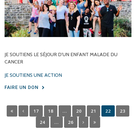
JE
SOUTIENS
LE
SÉJOUR
D'UN
ENFANT
MALADE
DU
CANCER
JE SOUTIENS UNE ACTION
FAIRE UN DON
17
18
...
20
21
22
23
24
...
26