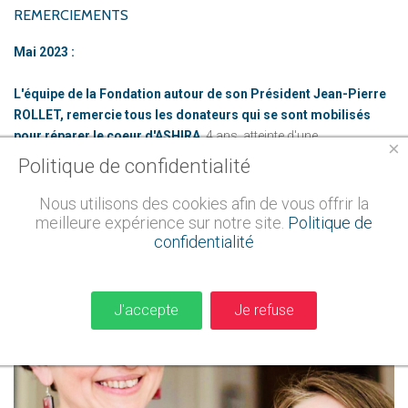
REMERCIEMENTS
Mai 2023 :
L'équipe de la Fondation autour de son Président Jean-Pierre
ROLLET, remercie tous les donateurs qui se sont mobilisés
pour réparer le coeur d'ASHIRA
, 4 ans, atteinte d'une
×
malformation cardiaque,
et vous invite à constater en images sa
Politique de confidentialité
bonne santé recouvrée.
Nous utilisons des cookies afin de vous offrir la
Merci pour votre soutien.
meilleure expérience sur notre site.
Politique de
confidentialité
Visionner la vidéo
J'accepte
Je refuse