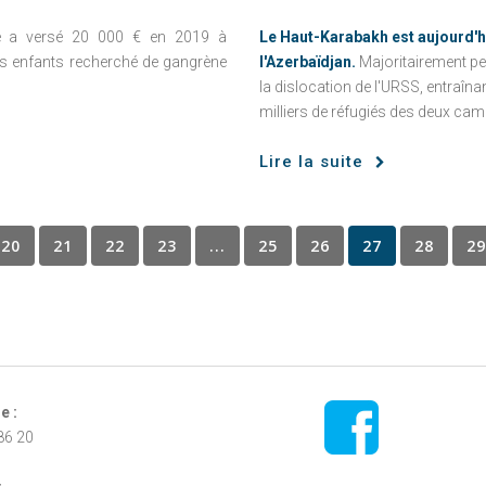
Le Haut-Karabakh est aujourd'hui
se a versé 20 000 € en 2019 à
l'Azerbaïdjan.
Majoritairement peu
es enfants recherché de gangrène
la dislocation de l'URSS, entraîna
milliers de réfugiés des deux ca
Lire la suite
20
21
22
23
...
25
26
27
28
29
e :
86 20