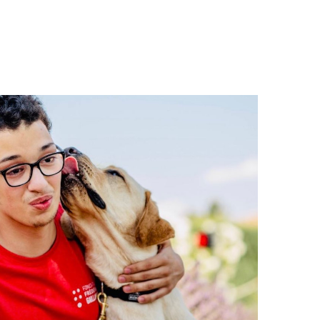
NEWSLETTER
FAIRE UN DON PAR COURRIER
PRÉCÉDEMMENT
RECEVOIR MES
FAIRE UN LEG
REÇUS FISCAUX
NOUS CONTACTER
L'ENFANCE AU CHRU DE TOURS
AVANTAGES FISCAUX
L'ENFANCE AU CHU DE NANTES
UTILISATION DES
FONDS
PRÉCÉDEMMENT
L'ENFANCE AU CHRU DE TOURS
L'ENFANCE AU CHU DE NANTES