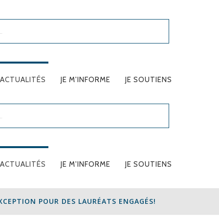
ACTUALITÉS
JE M'INFORME
JE SOUTIENS
RECEVOIR NOTRE
FAIRE UN DON
NEWSLETTER
FAIRE UN DON PAR COURRIER
RECEVOIR MES
FAIRE UN LEG
ACTUALITÉS
JE M'INFORME
JE SOUTIENS
REÇUS FISCAUX
NOUS CONTACTER
AVANTAGES FISCAUX
XCEPTION POUR DES LAURÉATS ENGAGÉS!
UTILISATION DES
RECEVOIR NOTRE
FAIRE UN DON
FONDS