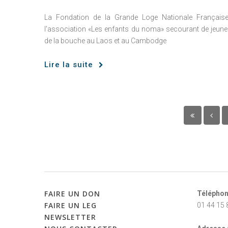
La Fondation de la Grande Loge Nationale Françai
l'association «Les enfants du noma» secourant de jeun
de la bouche au Laos et au Cambodge
Lire la suite
FAIRE
UN
DON
Téléphon
FAIRE
UN
LEG
01 44 15 
NEWSLETTER