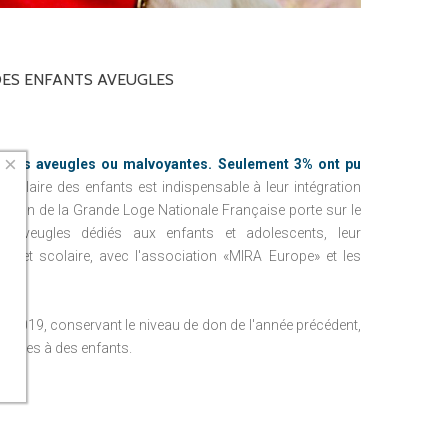
ES
ENFANTS
AVEUGLES
×
onnes aveugles ou malvoyantes.
Seulement 3% ont pu
n scolaire des enfants est indispensable à leur intégration
ndation
de la Grande Loge Nationale Française porte sur le
 d'aveugles dédiés aux enfants et adolescents, leur
e et scolaire, avec l'association «MIRA Europe» et les
e.
n 2019, conservant le niveau de don de l'année précédent,
s-guides à des enfants.