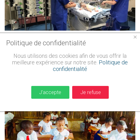
×
Politique de confidentialité
DU
NOUVEAU
MATERIEL
POUR
L'HOPITAL
PEDIATRIQUE
Nous utilisons des cookies afin de vous offrir la
LENVAL
meilleure expérience sur notre site.
Politique de
confidentialité
JE SOUTIENS UNE ACTION
FAIRE UN DON
J'accepte
Je refuse