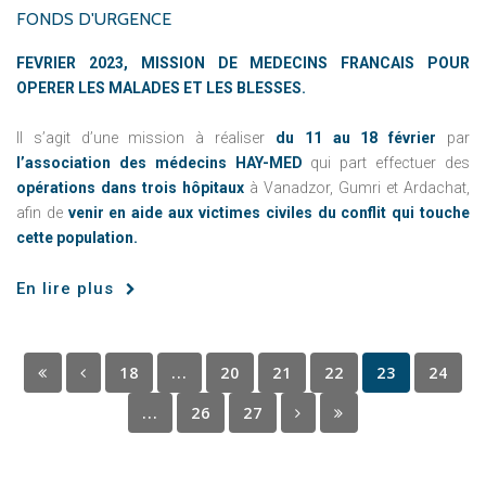
FONDS D'URGENCE
FEVRIER 2023,
MISSION DE MEDECINS FRANCAIS POUR
OPERER LES MALADES ET LES BLESSES.
Il s’agit d’une mission à réaliser
du 11 au 18 février
par
l’association des médecins HAY-MED
qui part effectuer des
opérations dans trois hôpitaux
à Vanadzor, Gumri et Ardachat,
afin de
venir en aide aux victimes civiles du conflit qui touche
cette population.
En lire plus
18
...
20
21
22
23
24
...
26
27