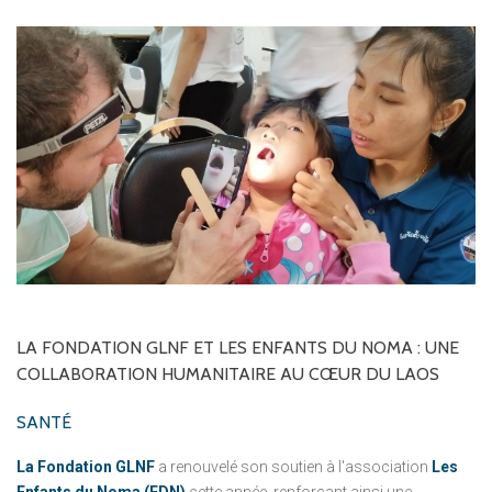
LA
FONDATION
GLNF
ET
LES
ENFANTS
DU
NOMA
:
UNE
COLLABORATION
HUMANITAIRE
AU
CŒUR
DU
LAOS
SANTÉ
La Fondation GLNF
a renouvelé son soutien à l'association
Les
Enfants du Noma (EDN)
cette année, renforçant ainsi une