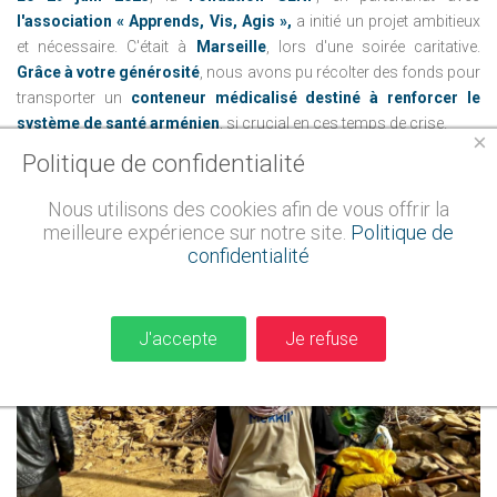
l'association « Apprends, Vis, Agis »,
a initié un projet ambitieux
et nécessaire. C'était à
Marseille
, lors d'une soirée caritative.
Grâce à votre générosité
, nous avons pu récolter des fonds pour
transporter un
conteneur médicalisé destiné à renforcer le
système de santé arménien
, si crucial en ces temps de crise.
×
Politique de confidentialité
Lire la suite
Nous utilisons des cookies afin de vous offrir la
meilleure expérience sur notre site.
Politique de
confidentialité
J'accepte
Je refuse