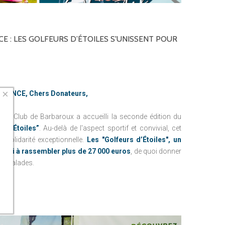
CE
:
LES
GOLFEURS
D’ÉTOILES
S'UNISSENT
POUR
×
ROVENCE, Chers Donateurs,
Golf Club de Barbaroux a accueilli la seconde édition du
s d’Étoiles”
. Au-delà de l'aspect sportif et convivial, cet
solidarité exceptionnelle.
Les "Golfeurs d’Étoiles", un
réussi à rassembler plus de 27 000 euros
, de quoi donner
ts malades.