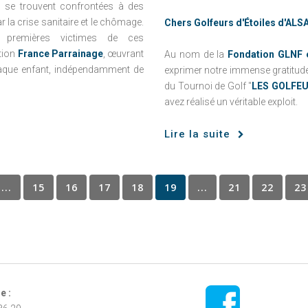
 se trouvent confrontées à des
 la crise sanitaire et le chômage.
Chers Golfeurs d'Étoiles d'ALS
s premières victimes de ces
ation
France Parrainage
, œuvrant
Au nom de la
Fondation GLNF et
haque enfant, indépendamment de
exprimer notre immense gratitud
du Tournoi de Golf "
LES GOLFEU
avez réalisé un véritable exploit.
Lire la suite
...
15
16
17
18
19
...
21
22
23
e :