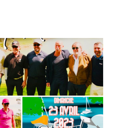
NEWSLETTER
FAIRE UN DON PAR COURRIER
PRÉCÉDEMMENT
RECEVOIR MES
FAIRE UN LEG
REÇUS FISCAUX
NOUS CONTACTER
L'ENFANCE AU CHRU DE TOURS
AVANTAGES FISCAUX
L'ENFANCE AU CHU DE NANTES
UTILISATION DES
FONDS
PRÉCÉDEMMENT
L'ENFANCE AU CHRU DE TOURS
L'ENFANCE AU CHU DE NANTES