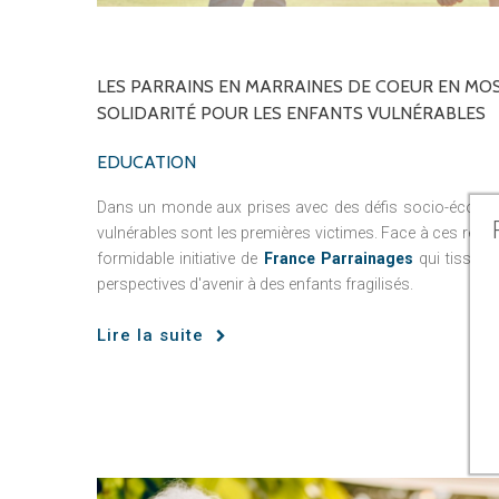
LES
PARRAINS
EN
MARRAINES
DE
COEUR
EN
MOS
SOLIDARITÉ
POUR
LES
ENFANTS
VULNÉRABLES
EDUCATION
Dans un monde aux prises avec des défis socio-économ
vulnérables sont les premières victimes. Face à ces réalit
formidable initiative de
France Parrainages
qui tisse de
perspectives d'avenir à des enfants fragilisés.
Lire la suite